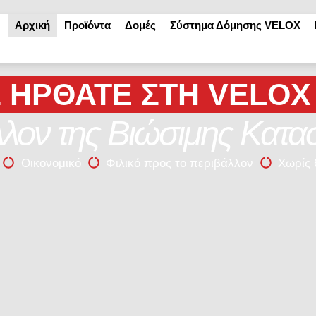
Αρχική
Προϊόντα
Δομές
Σύστημα Δόμησης VELOX
 ΉΡΘΑΤΕ ΣΤΗ VELOX
λον της Βιώσιμης Κατα
Οικονομικό
Φιλικό προς το περιβάλλον
Χωρίς 