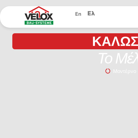
Ελ
En
ΚΑΛΏΣ
Το Μέλ
Μοντέρνο