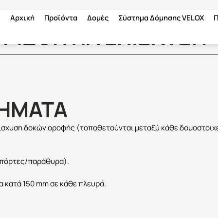
Αρχική
Προϊόντα
Δομές
Σύστημα Δόμησης VELOX
Π
ΟΡΙΖΌΝΤΙΑ ΕΝΊΣΧΥΣΗ
ΤΉΜΑΤΑ
ενίσχυση δοκών οροφής (τοποθετούνται μεταξύ κάθε δομοστοιχ
 (πόρτες/παράθυρα).
 κατά 150 mm σε κάθε πλευρά.